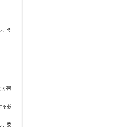
し、そ
。
とが困
する必
し、委