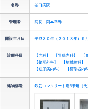
名称
谷口病院
管理者
院長 岡本幸春
開設年月日
平成３０年（２０１８年）５月１４日（現
診療科目
【内科】 【胃腸内科】 【血液内科】 
【整形外科】 【放射線科】 【リハビリ
【糖尿病内科】 【循環器内科】 【足外
建物構造
鉄筋コンクリート造6階建（免震構造）