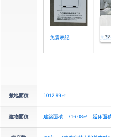
スクロールできます
免震表記
免震ダンパー
敷地面積
1012.99㎡
建物面積
建築面積 716.08㎡ 延床面積 3890.20