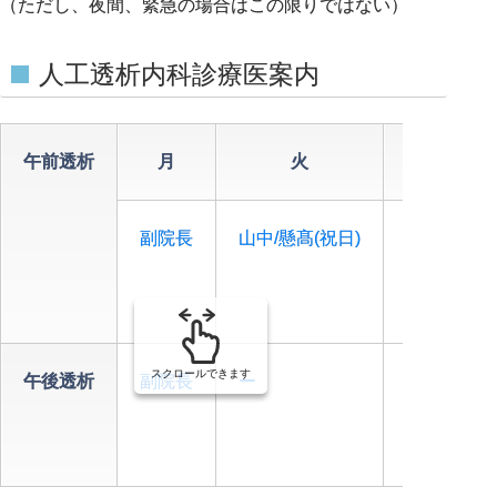
（ただし、夜間、緊急の場合はこの限りではない）
人工透析内科診療医案内
午前透析
月
火
水
副院長
山中/懸髙(祝日)
玉井
スクロールできます
午後透析
副院長
ー
山本(脩)